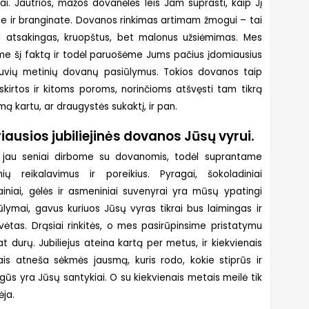
ai. Jautrios, mažos dovanėlės leis Jam suprasti, kaip Jį
te ir branginate. Dovanos rinkimas artimam žmogui – tai
ai atsakingas, kruopštus, bet malonus užsiėmimas. Mes
me šį faktą ir todėl paruošėme Jums pačius įdomiausius
uvių metinių dovanų pasiūlymus. Tokios dovanos taip
skirtos ir kitoms poroms, norinčioms atšvęsti tam tikrą
mą kartu, ar draugystės sukaktį, ir pan.
iausios jubiliejinės dovanos Jūsų vyrui.
jau seniai dirbome su dovanomis, todėl suprantame
ių reikalavimus ir poreikius. Pyragai, šokoladiniai
ainiai, gėlės ir asmeniniai suvenyrai yra mūsų ypatingi
ūlymai, gavus kuriuos Jūsų vyras tikrai bus laimingas ir
vėtas. Drąsiai rinkitės, o mes pasirūpinsime pristatymu
pat durų. Jubiliejus ateina kartą per metus, ir kiekvienais
is atneša sėkmės jausmą, kuris rodo, kokie stiprūs ir
gūs yra Jūsų santykiai. O su kiekvienais metais meilė tik
ėja.