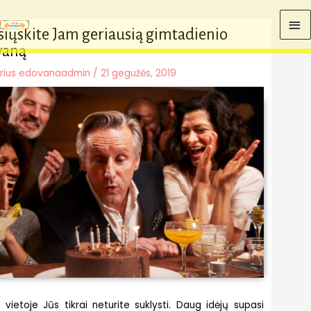
Pereiti
PA
prie
iųskite Jam geriausią gimtadienio
turinio
ME
vaną
rius
edovanaadmin
/
21 gegužės, 2019
e vietoje Jūs tikrai neturite suklysti. Daug idėjų supasi