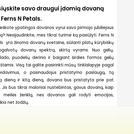
iųskite savo draugui įdomią dovaną
 Ferns N Petals.
ieškote ypatingos dovanos vyrui savo pirmojo jubiliejaus
ą? Nesijaudinkite, mes tikrai turime ką pasiūlyti. Ferns N
ls yra žinoma dovanų svetainė, siūlanti platų kūrybiškų
pgalvotų dovanų spektrą, skirtą vyrams. Nuo gėlių,
lado, puodelių derinio ir baigiant širdies formos gėlių
štėmis. Visą tai galite pasirinkti mūsų tinklalapyje pagal
eidavimus, o pasinaudojus pristatymo paslaugą, tą
ą dieną ir kitą dieną, dovana bus pristatyta prie pat
. Jis bus tikrai maloniai nustebintas, gavus dovaną, kaip
 meilės ženklą, nes dovanos gali rodyti emocijas,
ikia net žodžių.