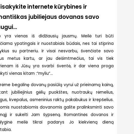
isakykite internete kūrybines ir
antiškas jubiliejaus dovanas savo
augui…
ė yra vienas iš didžiausių jausmų. Meilė turi būti
čiama ypatingais ir nuostabiais būdais, nes tai stiprina
ykius su partneriu. Ir visai nesvarbu, švenčiate savo
us metus kartu, ar jau dešimtmečius, tai vis tiek
vienam iš Jūsų yra svarbi šventė, ir dar viena proga
kyti vienas kitam :“myliu“…
rėme begalinę dovanų pasiūlą vyrui už prieinamą kainą,
itant jubiliejinius gėlių puokštes, nuotraukų rėmelius,
gus, kvepalus, asmeninius raktų pakabukus ir krepšelius.
iomis nuostabiomis dovanomis galite pralinksminti savo
mąjį ir sukelti Jam šypseną. Romantinės dovanos ir
ąlyginė meilė tikrai padarys Jo kiekvieną dieną
tabia.