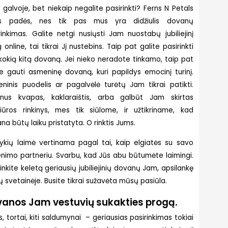
 galvoje, bet niekaip negalite pasirinkti? Ferns N Petals
s padės, nes tik pas mus yra didžiulis dovanų
rinkimas. Galite netgi nusiųsti Jam nuostabų jubiliejinį
ą online, tai tikrai Jį nustebins. Taip pat galite pasirinkti
kokią kitą dovaną. Jei nieko neradote tinkamo, taip pat
te gauti asmeninę dovaną, kuri papildys emocinį turinį.
ninis puodelis ar pagalvėlė turėtų Jam tikrai patikti.
nus kvapas, kaklaraištis, arba galbūt Jam skirtas
žiūros rinkinys, mes tik siūlome, ir užtikriname, kad
na būtų laiku pristatyta. O rinktis Jums.
ykių laimė vertinama pagal tai, kaip elgiatės su savo
nimo partneriu. Svarbu, kad Jūs abu būtumėte laimingi.
rinkite keletą geriausių jubiliejinių dovanų Jam, apsilankę
 svetainėje. Busite tikrai sužavėta mūsų pasiūla.
anos Jam vestuvių sukakties progą.
s, tortai, kiti saldumynai – geriausias pasirinkimas tokiai