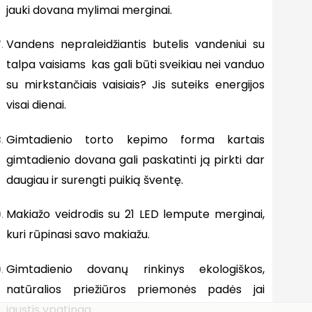
jauki dovana mylimai merginai.
Vandens nepraleidžiantis butelis vandeniui su
talpa vaisiams kas gali būti sveikiau nei vanduo
su mirkstančiais vaisiais? Jis suteiks energijos
visai dienai.
Gimtadienio torto kepimo forma kartais
gimtadienio dovana gali paskatinti ją pirkti dar
daugiau ir surengti puikią šventę.
Makiažo veidrodis su 21 LED lempute merginai,
kuri rūpinasi savo makiažu.
Gimtadienio dovanų rinkinys ekologiškos,
natūralios priežiūros priemonės padės jai
jaustis ypatinga.