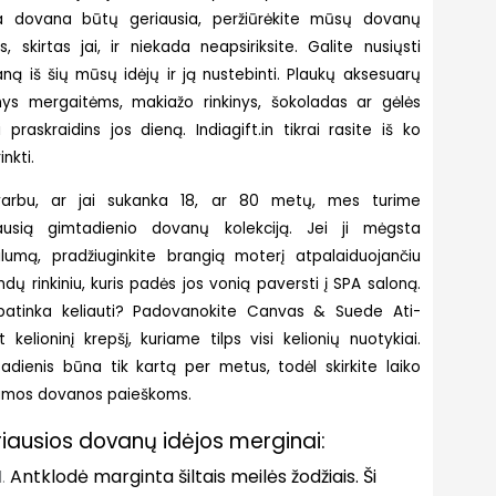
a dovana būtų geriausia, peržiūrėkite mūsų dovanų
as, skirtas jai, ir niekada neapsiriksite. Galite nusiųsti
ną iš šių mūsų idėjų ir ją nustebinti. Plaukų aksesuarų
inys mergaitėms, makiažo rinkinys, šokoladas ar gėlės
ai praskraidins jos dieną. Indiagift.in tikrai rasite iš ko
inkti.
varbu, ar jai sukanka 18, ar 80 metų, mes turime
ausią gimtadienio dovanų kolekciją. Jei ji mėgsta
ilumą, pradžiuginkite brangią moterį atpalaiduojančiu
ndų rinkiniu, kuris padės jos vonią paversti į SPA saloną.
patinka keliauti? Padovanokite Canvas & Suede Ati-
t kelioninį krepšį, kuriame tilps visi kelionių nuotykiai.
adienis būna tik kartą per metus, todėl skirkite laiko
amos dovanos paieškoms.
iausios dovanų idėjos merginai:
Antklodė marginta šiltais meilės žodžiais. Ši