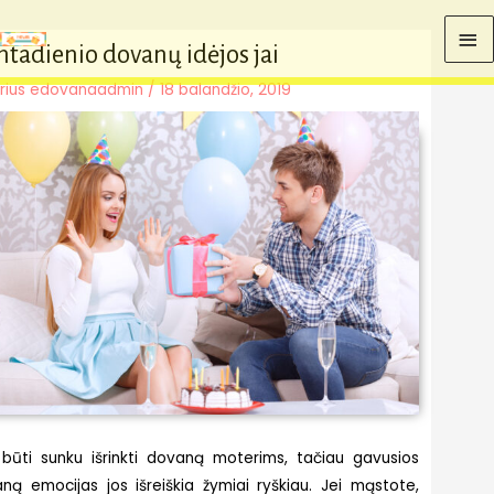
Pereiti
PA
prie
tadienio dovanų idėjos jai
turinio
ME
rius
edovanaadmin
/
18 balandžio, 2019
 būti sunku išrinkti dovaną moterims, tačiau gavusios
ną emocijas jos išreiškia žymiai ryškiau. Jei mąstote,