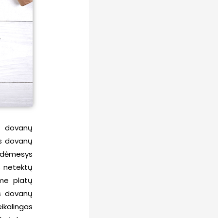
os dovanų
os dovanų
ų dėmesys
s netektų
ome platų
ūs dovanų
ikalingas