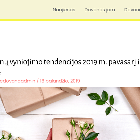
Naujienos
Dovanos jam
Dovano
nų vyniojimo tendencijos 2019 m. pavasarį i
ą
edovanaadmin
/
18 balandžio, 2019