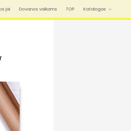
s jai
Dovanos vaikams
TOP
Katalogas
r