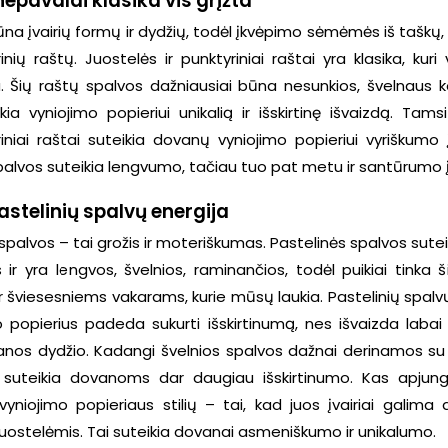
nepavaldi klasika vis grįžta
na įvairių formų ir dydžių, todėl įkvėpimo sėmėmės iš taškų, 
nių raštų. Juostelės ir punktyriniai raštai yra klasika, kuri
 Šių raštų spalvos dažniausiai būna nesunkios, švelnaus k
kia vyniojimo popieriui unikalią ir išskirtinę išvaizdą. Tam
niai raštai suteikia dovanų vyniojimo popieriui vyriškumo į
alvos suteikia lengvumo, tačiau tuo pat metu ir santūrumo 
astelinių spalvų energija
spalvos – tai grožis ir moteriškumas. Pastelinės spalvos sute
 ir yra lengvos, švelnios, raminančios, todėl puikiai tinka 
ir šviesesniems vakarams, kurie mūsų laukia. Pastelinių spal
o popierius padeda sukurti išskirtinumą, nes išvaizda labai 
nos dydžio. Kadangi švelnios spalvos dažnai derinamos su
i suteikia dovanoms dar daugiau išskirtinumo. Kas apju
yniojimo popieriaus stilių – tai, kad juos įvairiai galima d
uostelėmis. Tai suteikia dovanai asmeniškumo ir unikalumo.