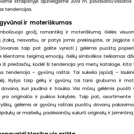
Šiame straipsnyje apžvelgsime 2019 m. pavasario/vasaros
as tendencijas.
 gyvūnai ir moteriškumas
mbolizuoja grožį, romantiką ir moteriškumą. Gėlės visu
 įtaką, nesvarbu, ar patys jomis prekiaujate, ar įsigijote iš
. Dovanas taip pat galite vynioti į gėlėmis puoštą popier
te klientams teigimą emocijų. Gėlių simbolikos teikiamas d
a iš priežasčių, kodėl ši tendencija yra metų kataloge. Kita 
us tendencija – gyvūnų raštai. Tai sukelia įspūdį – laukini
akį. Ryšys tarp gėlių ir gyvūnų tai tarsi grubumo ir mo
, dovana, kuri jaudina ir traukia. Visi mūsų gėlėmis puošti 
i yra originalūs ir puikios kokybės. Taip pat, asortimente 
r ryškių, gėlėmis ar gyvūnų raštais puoštų dovanų pakavimo
lipdukų ar maišelių, padėsiančių sukurti originalų ir įsiminti