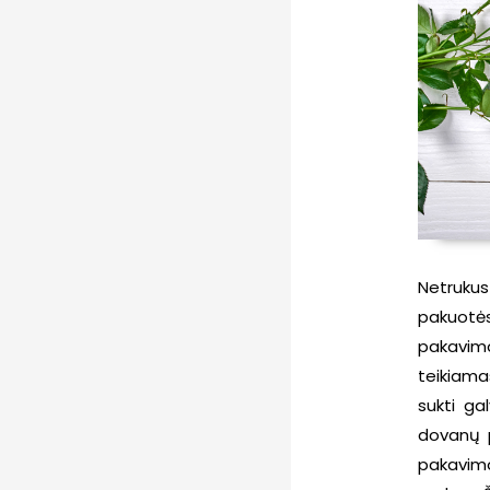
Netrukus
pakuotės
pakavimo
teikiama
sukti ga
dovanų p
pakavimo