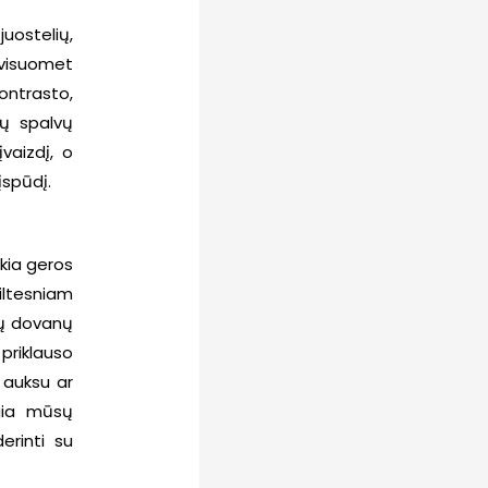
juostelių,
 visuomet
ontrasto,
sių spalvų
vaizdį, o
įspūdį.
ikia geros
šiltesniam
vų dovanų
priklauso
 auksu ar
ngia mūsų
erinti su