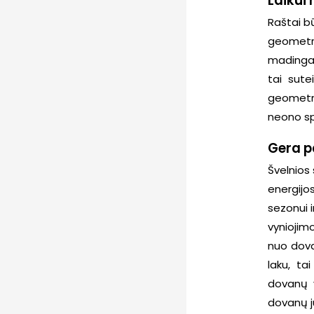
Laikui 
Raštai bū
geometri
madinga.
tai sutei
geometri
neono sp
Gera p
Švelnios 
energijos
sezonui 
vyniojim
nuo dova
laku, ta
dovanų v
dovanų j