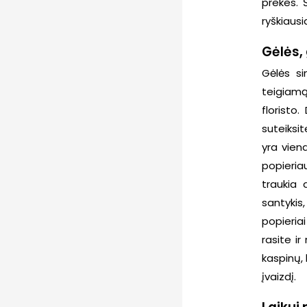
prekes. 
ryškiausi
Gėlės,
Gėlės si
teigiamą
floristo
suteiksi
yra vien
popieria
traukia 
santykis
popieria
rasite i
kaspinų, 
įvaizdį.