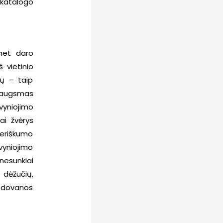
 katalogo
omet daro
 vietinio
ių – taip
žiaugsmas
vyniojimo
ai žvėrys
teriškumo
vyniojimo
nesunkiai
 dėžučių,
ną dovanos