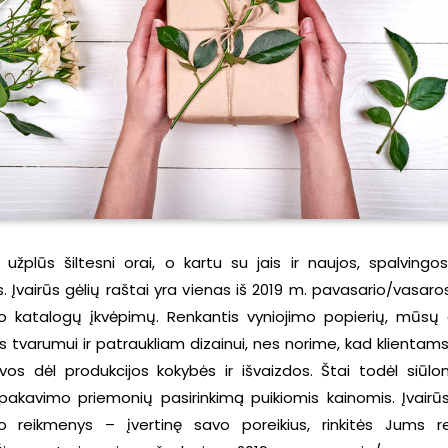
 užplūs šiltesni orai, o kartu su jais ir naujos, spalving
. Įvairūs gėlių raštai yra vienas iš 2019 m. pavasario/vasar
 katalogų įkvėpimų. Renkantis vyniojimo popierių, mūs
s tvarumui ir patraukliam dizainui, nes norime, kad klientam
lvos dėl produkcijos kokybės ir išvaizdos. Štai todėl siūl
akavimo priemonių pasirinkimą puikiomis kainomis. Įvair
 reikmenys – įvertinę savo poreikius, rinkitės Jums re